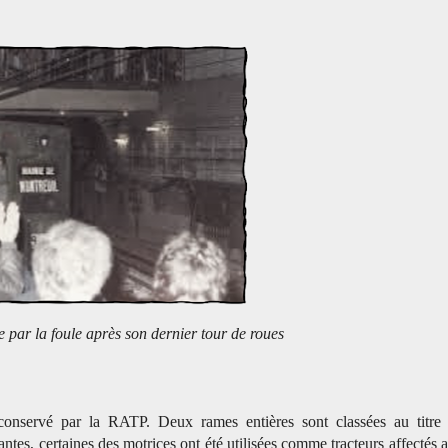
par la foule après son dernier tour de roues
 conservé par la RATP. Deux rames entières sont classées au titre
antes, certaines des motrices
ont été utilisées comme tracteurs affectés 