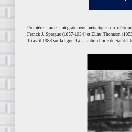
Premières rames intégralement métalliques du métropo
Franck J. Sprague (1857-1934) et Elihu Thomson (1853-19
16 avril 1983 sur la ligne 9 à la station Porte de Saint-Cl