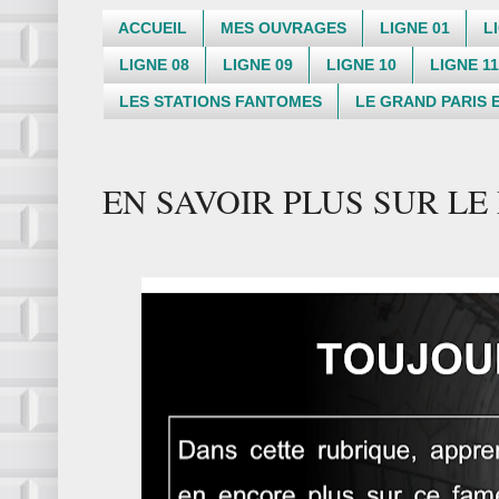
ACCUEIL
MES OUVRAGES
LIGNE 01
L
LIGNE 08
LIGNE 09
LIGNE 10
LIGNE 11
LES STATIONS FANTOMES
LE GRAND PARIS 
EN SAVOIR PLUS SUR L