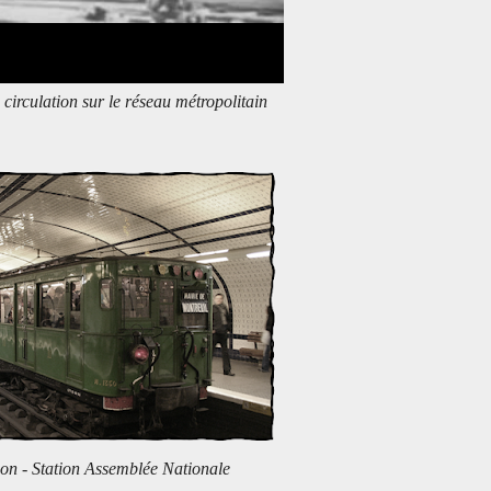
irculation sur le réseau métropolitain
n - Station Assemblée Nationale