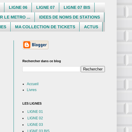
LIGNE 06
LIGNE 07
LIGNE 07 BIS
R LE METRO ...
IDEES DE NOMS DE STATIONS
IES
MA COLLECTION DE TICKETS
ACTUS
Rechercher dans ce blog
Accueil
Livres
LES LIGNES
LIGNE 01
LIGNE 02
LIGNE 03
LIGNE 03 BIS