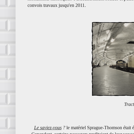
convois travaux jusqu'en 2011.
Trac
Le saviez-vous
?
le matériel Sprague-Thomson était éq